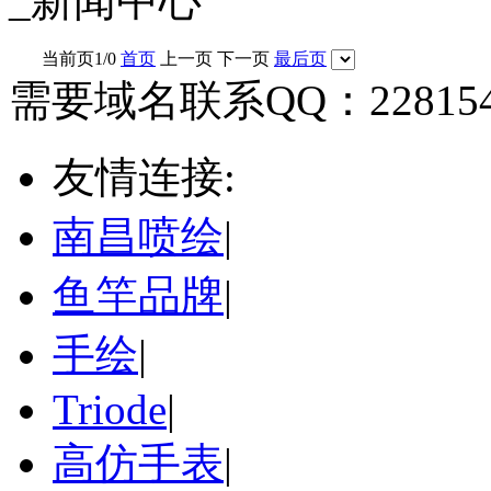
_新闻中心
当前页1/0
首页
上一页 下一页
最后页
需要域名联系QQ：228154
友情连接:
南昌喷绘
|
鱼竿品牌
|
手绘
|
Triode
|
高仿手表
|