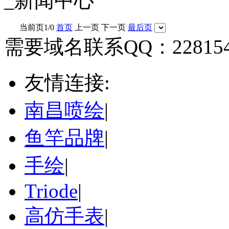
_新闻中心
当前页1/0
首页
上一页 下一页
最后页
需要域名联系QQ：228154
友情连接:
南昌喷绘
|
鱼竿品牌
|
手绘
|
Triode
|
高仿手表
|